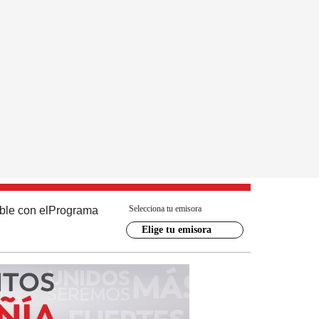
Selecciona tu emisora
ble con el
Programa
Elige tu emisora