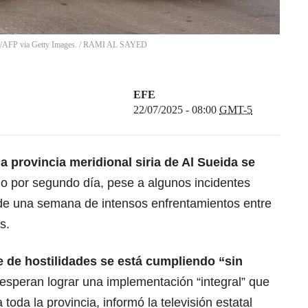
/AFP via Getty Images.
/
RAMI AL SAYED
EFE
22/07/2025 - 08:00
GMT-5
a provincia meridional siria de Al Sueida se
io por segundo día, pese a algunos incidentes
 de una semana de intensos enfrentamientos entre
s.
e de hostilidades se está cumpliendo “sin
esperan lograr una implementación “integral” que
 toda la provincia, informó la televisión estatal