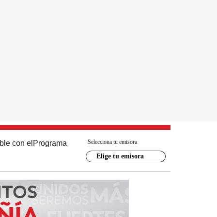
Selecciona tu emisora
ble con el
Programa
Elige tu emisora