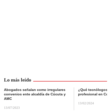
Lo más leído
Abogados señalan como irregulares
¿Qué tecnólogos re
convenios ente alcaldía de Cúcuta y
profesional en Col
AMC
13/02/2024
13/07/2023