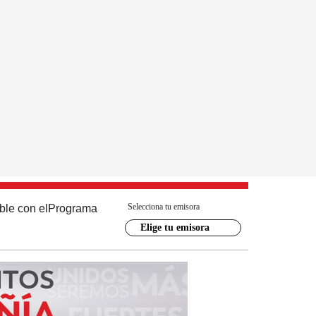
Selecciona tu emisora
ble con el
Programa
Elige tu emisora