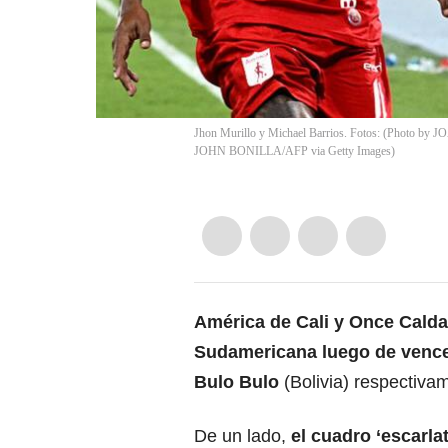
Jhon Murillo y Michael Barrios. Fotos: (Photo b
JOHN BONILLA/AFP via Getty Images)
América de Cali y
Once Cald
Sudamericana luego de vencer
Bulo Bulo
(Bolivia) respectiva
De un lado,
el cuadro ‘escarla