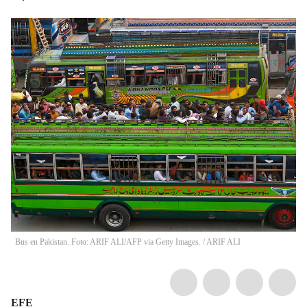
Bus en Pakistan. Foto: ARIF ALI/AFP via Getty Images.
/
ARIF ALI
EFE