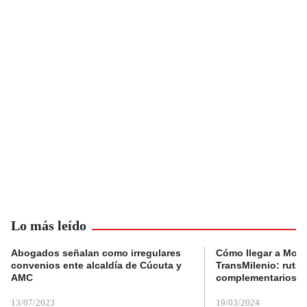
Lo más leído
Abogados señalan como irregulares
Cómo llegar a Mons
convenios ente alcaldía de Cúcuta y
TransMilenio: rutas
AMC
complementarios
13/07/2023
19/03/2024