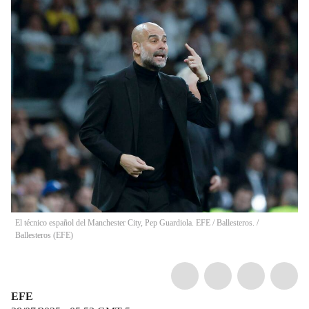
El técnico español del Manchester City, Pep Guardiola. EFE / Ballesteros.
/
Ballesteros
(
EFE
)
EFE