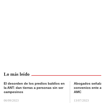
Lo más leído
El desorden de los predios baldíos en
Abogados señalan 
la ANT: dan tierras a personas sin ser
convenios ente alc
campesinos
AMC
06/09/2023
13/07/2023