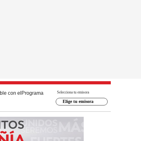
Selecciona tu emisora
ble con el
Programa
Elige tu emisora