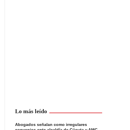
Lo más leído
Abogados señalan como irregulares
convenios ente alcaldía de Cúcuta y AMC