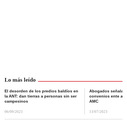
Lo más leído
El desorden de los predios baldíos en
Abogados señalan 
la ANT: dan tierras a personas sin ser
convenios ente alc
campesinos
AMC
06/09/2023
13/07/2023