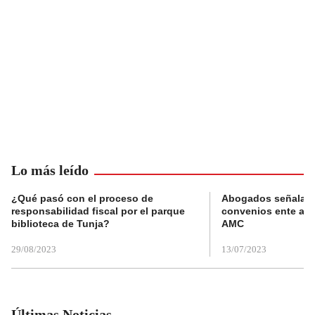
Lo más leído
¿Qué pasó con el proceso de
Abogados señalan 
responsabilidad fiscal por el parque
convenios ente alc
biblioteca de Tunja?
AMC
29/08/2023
13/07/2023
Últimas Noticias