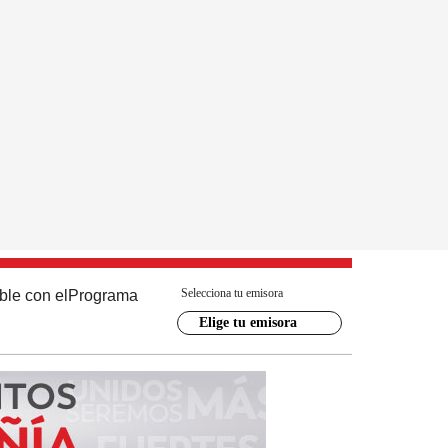
Selecciona tu emisora
ble con el
Programa
Elige tu emisora