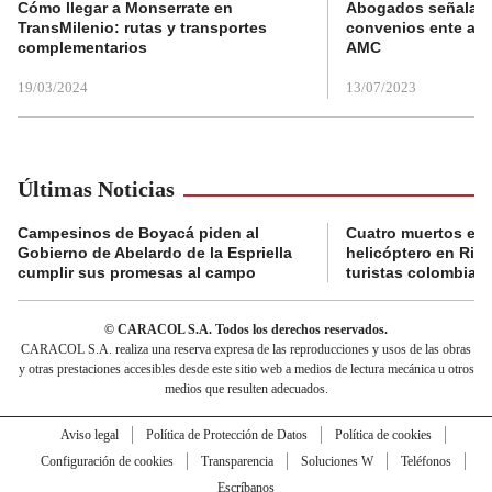
Cómo llegar a Monserrate en
Abogados señalan 
TransMilenio: rutas y transportes
convenios ente alc
complementarios
AMC
19/03/2024
13/07/2023
Últimas Noticias
Campesinos de Boyacá piden al
Cuatro muertos en 
Gobierno de Abelardo de la Espriella
helicóptero en Rio,
cumplir sus promesas al campo
turistas colombian
© CARACOL S.A. Todos los derechos reservados.
CARACOL S.A. realiza una reserva expresa de las reproducciones y usos de las obras
y otras prestaciones accesibles desde este sitio web a medios de lectura mecánica u otros
medios que resulten adecuados.
Aviso legal
Política de Protección de Datos
Política de cookies
Configuración de cookies
Transparencia
Soluciones W
Teléfonos
Escríbanos