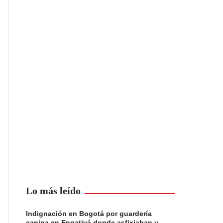
Lo más leído
Indignación en Bogotá por guardería
canina en Engativá donde asfixiaban y