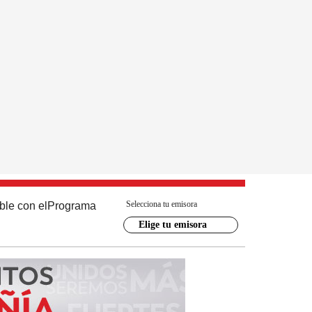
Selecciona tu emisora
ble con el
Programa
Elige tu emisora