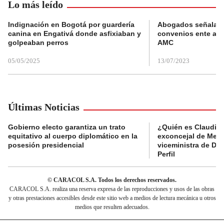
Lo más leído
Indignación en Bogotá por guardería
Abogados señalan 
canina en Engativá donde asfixiaban y
convenios ente alc
golpeaban perros
AMC
05/05/2025
13/07/2023
Últimas Noticias
Gobierno electo garantiza un trato
¿Quién es Claudia C
equitativo al cuerpo diplomático en la
exconcejal de Mede
posesión presidencial
viceministra de De
Perfil
© CARACOL S.A. Todos los derechos reservados.
CARACOL S.A. realiza una reserva expresa de las reproducciones y usos de las obras
y otras prestaciones accesibles desde este sitio web a medios de lectura mecánica u otros
medios que resulten adecuados.