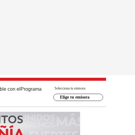
Selecciona tu emisora
ble con el
Programa
Elige tu emisora