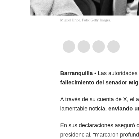
Miguel Uribe. Foto: Getty Images.
Barranquilla
Las autoridades 
fallecimiento del senador Mi
A través de su cuenta de X, el a
lamentable noticia,
enviando un
En sus declaraciones aseguró q
presidencial, “marcaron profun