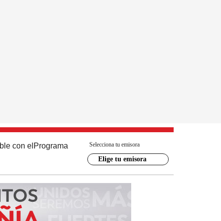
Selecciona tu emisora
ble con el
Programa
Elige tu emisora