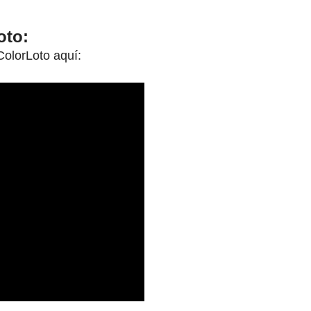
oto:
ColorLoto aquí: