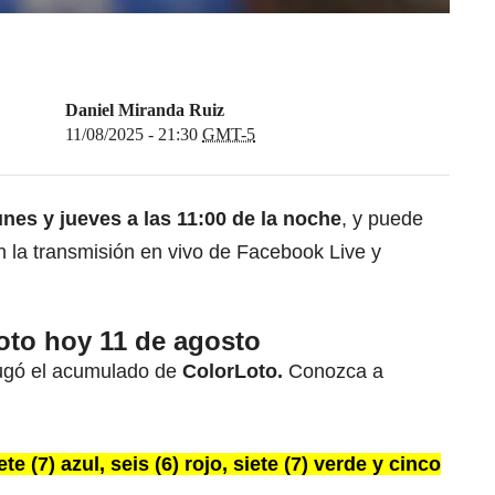
Daniel Miranda Ruiz
11/08/2025 - 21:30
GMT-5
unes y jueves a las 11:00 de la noche
, y puede
n la transmisión en vivo de Facebook Live y
oto hoy 11 de agosto
jugó el acumulado de
ColorLoto.
Conozca a
te (7) azul, seis (6) rojo, siete (7) verd
e y
cinco