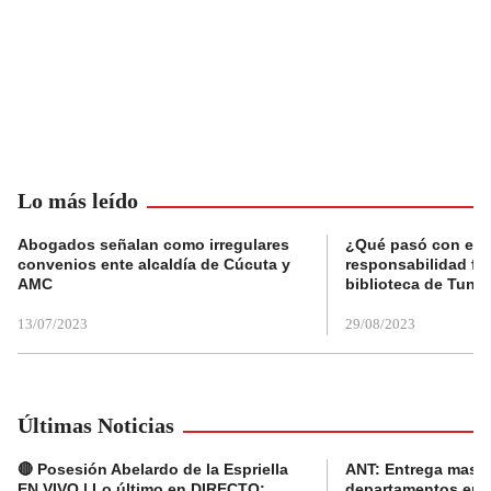
Lo más leído
Abogados señalan como irregulares
¿Qué pasó con el 
convenios ente alcaldía de Cúcuta y
responsabilidad fis
AMC
biblioteca de Tunja
13/07/2023
29/08/2023
Últimas Noticias
🔴 Posesión Abelardo de la Espriella
ANT: Entrega masiva
EN VIVO | Lo último en DIRECTO:
departamentos en e