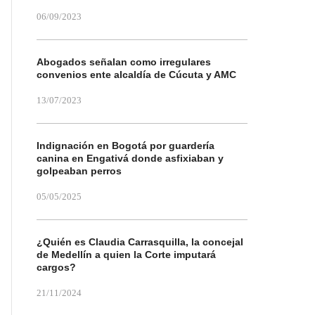
06/09/2023
Abogados señalan como irregulares
convenios ente alcaldía de Cúcuta y AMC
13/07/2023
Indignación en Bogotá por guardería
canina en Engativá donde asfixiaban y
golpeaban perros
05/05/2025
¿Quién es Claudia Carrasquilla, la concejal
de Medellín a quien la Corte imputará
cargos?
21/11/2024