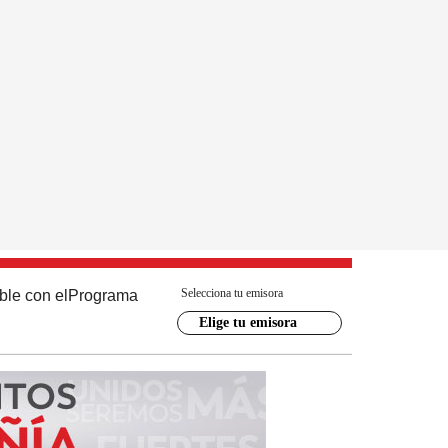
Selecciona tu emisora
ble con el
Programa
Elige tu emisora