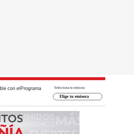
Selecciona tu emisora
ble con el
Programa
Elige tu emisora