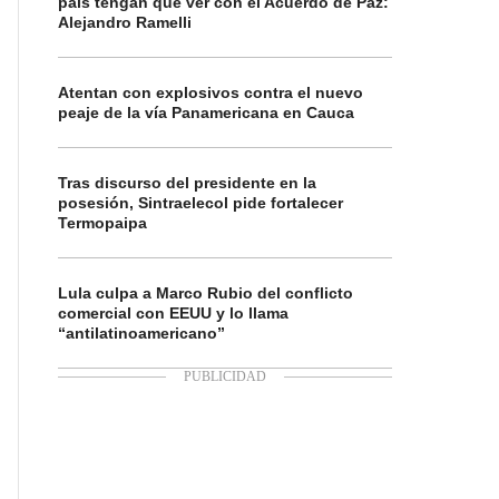
país tengan que ver con el Acuerdo de Paz:
Alejandro Ramelli
Atentan con explosivos contra el nuevo
peaje de la vía Panamericana en Cauca
Tras discurso del presidente en la
posesión, Sintraelecol pide fortalecer
Termopaipa
Lula culpa a Marco Rubio del conflicto
comercial con EEUU y lo llama
“antilatinoamericano”