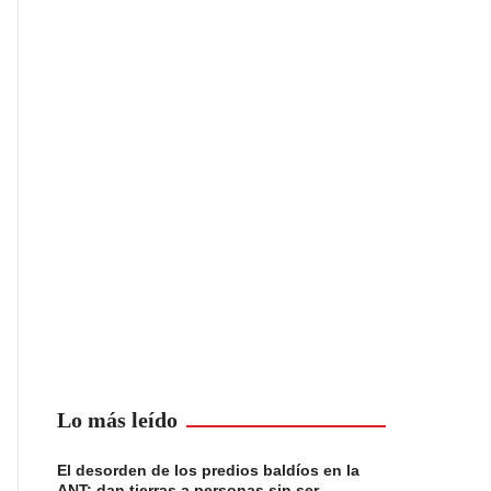
Lo más leído
El desorden de los predios baldíos en la
ANT: dan tierras a personas sin ser