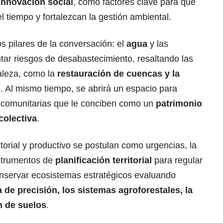
 innovación social
, como factores clave para que
el tiempo y fortalezcan la gestión ambiental.
s pilares de la conversación: el
agua
y las
ntar riesgos de desabastecimiento, resaltando las
aleza, como la
restauración de cuencas y la
s
. Al mismo tiempo, se abrirá un espacio para
 y comunitarias que le conciben como un
patrimonio
colectiva
.
itorial y productivo se postulan como urgencias, la
nstrumentos de
planificación territorial
para regular
onservar ecosistemas estratégicos evaluando
a de precisión, los sistemas agroforestales, la
n de suelos
.