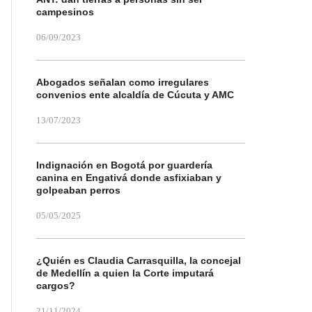
campesinos
06/09/2023
Abogados señalan como irregulares
convenios ente alcaldía de Cúcuta y AMC
13/07/2023
Indignación en Bogotá por guardería
canina en Engativá donde asfixiaban y
golpeaban perros
05/05/2025
¿Quién es Claudia Carrasquilla, la concejal
de Medellín a quien la Corte imputará
cargos?
21/11/2024