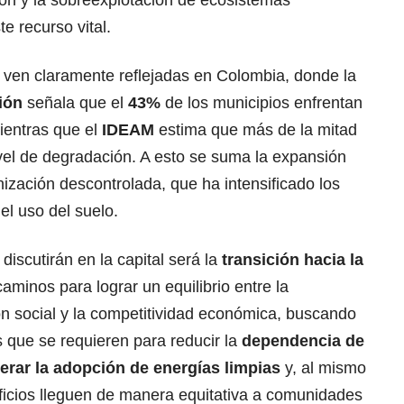
ión y la sobreexplotación de ecosistemas
e recurso vital.
e ven claramente reflejadas en Colombia, donde la
ión
señala que el
43%
de los municipios enfrentan
ientras que el
IDEAM
estima que más de la mitad
vel de degradación. A esto se suma la expansión
anización descontrolada, que ha intensificado los
el uso del suelo.
iscutirán en la capital será la
transición hacia la
aminos para lograr un equilibrio entre la
ión social y la competitividad económica, buscando
 que se requieren para reducir la
dependencia de
lerar la adopción de energías limpias
y, al mismo
eficios lleguen de manera equitativa a comunidades