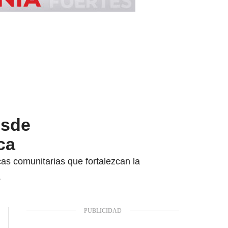
esde
ca
cas comunitarias que fortalezcan la
.