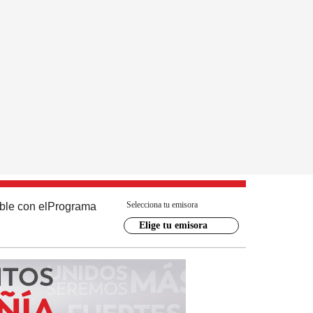
Selecciona tu emisora
ble con el
Programa
Elige tu emisora