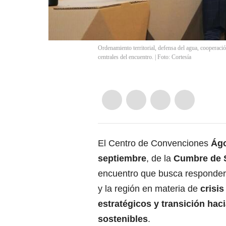
Ordenamiento territorial, defensa del agua, cooperació
centrales del encuentro. | Foto: Cortesía
El Centro de Convenciones
Ágo
septiembre
, de la
Cumbre de S
encuentro que busca responder 
y la región en materia de
crisi
estratégicos y transición hac
sostenibles
.