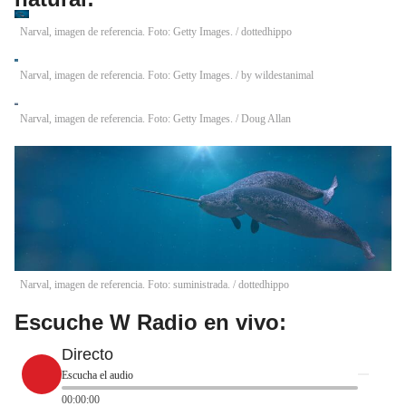
Narval, imagen de referencia. Foto: Getty Images.
/
dottedhippo
Narval, imagen de referencia. Foto: Getty Images.
/
by wildestanimal
Narval, imagen de referencia. Foto: Getty Images.
/
Doug Allan
Narval, imagen de referencia. Foto: suministrada.
/
dottedhippo
Escuche W Radio en vivo:
Directo
Escucha el audio
00:00:00