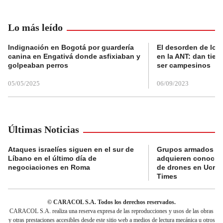
Lo más leído
Indignación en Bogotá por guardería
El desorden de los
canina en Engativá donde asfixiaban y
en la ANT: dan tier
golpeaban perros
ser campesinos
05/05/2025
06/09/2023
Últimas Noticias
Ataques israelíes siguen en el sur de
Grupos armados c
Líbano en el último día de
adquieren conocim
negociaciones en Roma
de drones en Ucran
Times
© CARACOL S.A. Todos los derechos reservados.
CARACOL S.A. realiza una reserva expresa de las reproducciones y usos de las obras
y otras prestaciones accesibles desde este sitio web a medios de lectura mecánica u otros