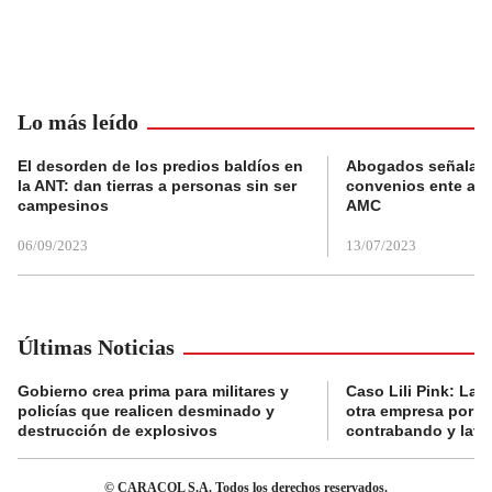
Lo más leído
El desorden de los predios baldíos en
Abogados señalan 
la ANT: dan tierras a personas sin ser
convenios ente alc
campesinos
AMC
06/09/2023
13/07/2023
Últimas Noticias
Gobierno crea prima para militares y
Caso Lili Pink: La F
policías que realicen desminado y
otra empresa por p
destrucción de explosivos
contrabando y lava
© CARACOL S.A. Todos los derechos reservados.