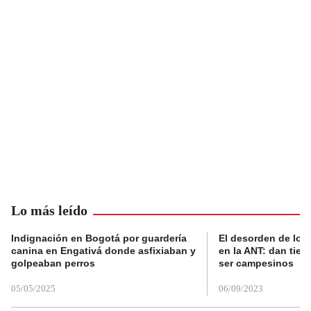
Lo más leído
Indignación en Bogotá por guardería
El desorden de los
canina en Engativá donde asfixiaban y
en la ANT: dan tier
golpeaban perros
ser campesinos
05/05/2025
06/09/2023