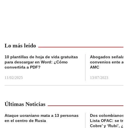
Lo más leído
10 plantillas de hoja de vida gratuitas
Abogados señalan 
para descargar en Word: ¿Cómo
convenios ente alc
convertirla a PDF?
AMC
11/02/2025
13/07/2023
Últimas Noticias
Ataque ucraniano mata a 13 personas
Dos colombianos sa
en el centro de Rusia
Lista OFAC: se trat
Cobre’ y ‘Rubi’, ¿