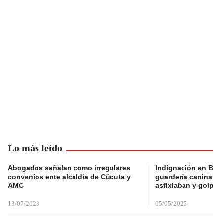
Lo más leído
Abogados señalan como irregulares
Indignación en Bog
convenios ente alcaldía de Cúcuta y
guardería canina e
AMC
asfixiaban y golpe
13/07/2023
05/05/2025