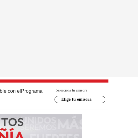
Selecciona tu emisora
ble con el
Programa
Elige tu emisora