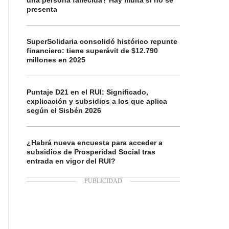
una persona fallecida? Hay multa si no se
presenta
SuperSolidaria consolidó histórico repunte
financiero: tiene superávit de $12.790
millones en 2025
Puntaje D21 en el RUI: Significado,
explicación y subsidios a los que aplica
según el Sisbén 2026
¿Habrá nueva encuesta para acceder a
subsidios de Prosperidad Social tras
entrada en vigor del RUI?