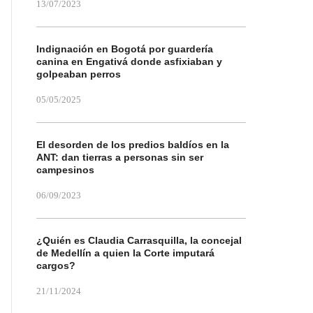
13/07/2023
Indignación en Bogotá por guardería
canina en Engativá donde asfixiaban y
golpeaban perros
05/05/2025
El desorden de los predios baldíos en la
ANT: dan tierras a personas sin ser
campesinos
06/09/2023
¿Quién es Claudia Carrasquilla, la concejal
de Medellín a quien la Corte imputará
cargos?
21/11/2024