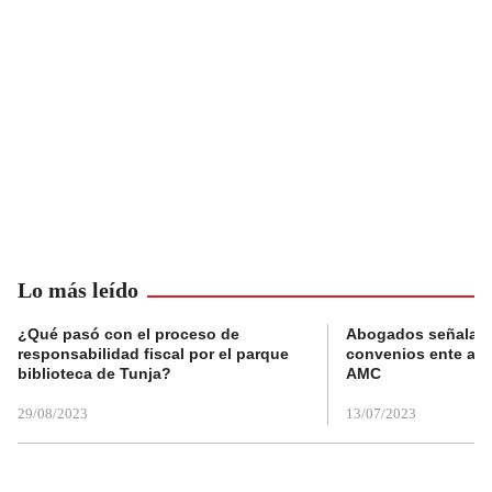
Lo más leído
¿Qué pasó con el proceso de
Abogados señalan 
responsabilidad fiscal por el parque
convenios ente alc
biblioteca de Tunja?
AMC
29/08/2023
13/07/2023