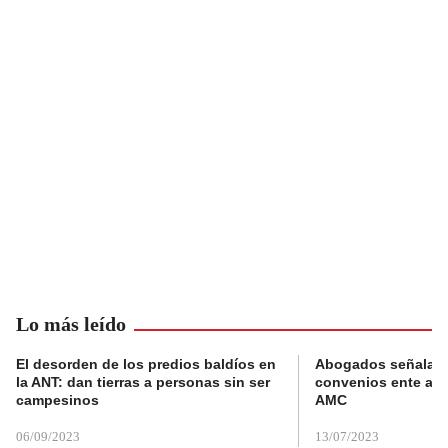
Lo más leído
El desorden de los predios baldíos en
Abogados señalan 
la ANT: dan tierras a personas sin ser
convenios ente alc
campesinos
AMC
06/09/2023
13/07/2023