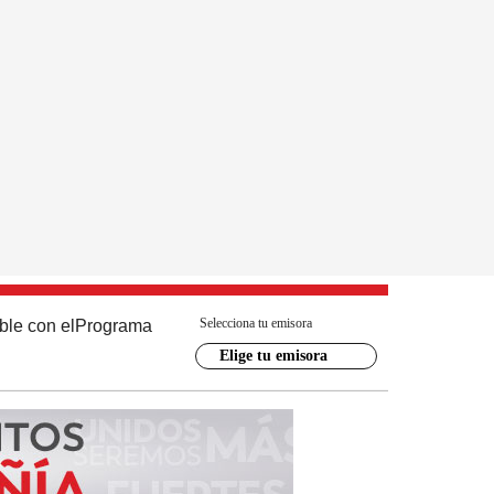
Selecciona tu emisora
ble con el
Programa
Elige tu emisora