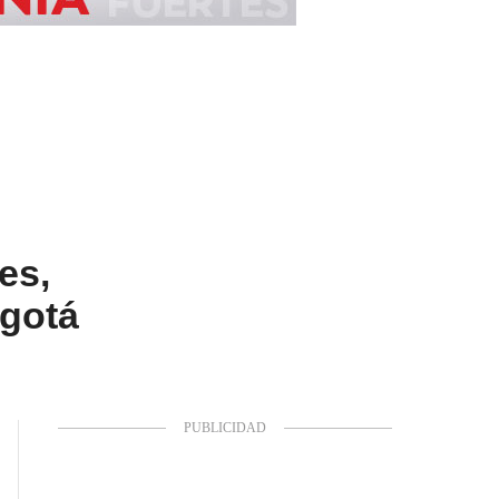
es,
ogotá