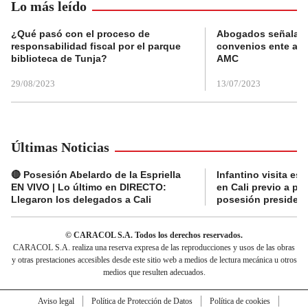
Lo más leído
¿Qué pasó con el proceso de
Abogados señalan 
responsabilidad fiscal por el parque
convenios ente alc
biblioteca de Tunja?
AMC
29/08/2023
13/07/2023
Últimas Noticias
🔴 Posesión Abelardo de la Espriella
Infantino visita es
EN VIVO | Lo último en DIRECTO:
en Cali previo a pa
Llegaron los delegados a Cali
posesión presidenc
© CARACOL S.A. Todos los derechos reservados.
CARACOL S.A. realiza una reserva expresa de las reproducciones y usos de las obras
y otras prestaciones accesibles desde este sitio web a medios de lectura mecánica u otros
medios que resulten adecuados.
Aviso legal
Política de Protección de Datos
Política de cookies