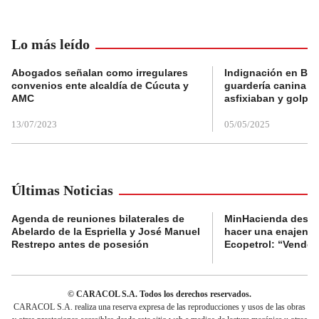
Lo más leído
Abogados señalan como irregulares
Indignación en Bog
convenios ente alcaldía de Cúcuta y
guardería canina e
AMC
asfixiaban y golpe
13/07/2023
05/05/2025
Últimas Noticias
Agenda de reuniones bilaterales de
MinHacienda desig
Abelardo de la Espriella y José Manuel
hacer una enajenac
Restrepo antes de posesión
Ecopetrol: “Venderl
© CARACOL S.A. Todos los derechos reservados.
CARACOL S.A. realiza una reserva expresa de las reproducciones y usos de las obras