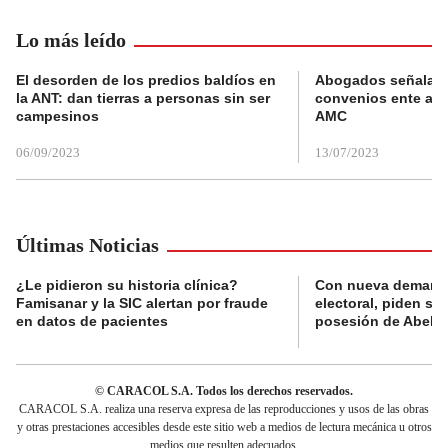
Lo más leído
El desorden de los predios baldíos en
Abogados señalan 
la ANT: dan tierras a personas sin ser
convenios ente alc
campesinos
AMC
06/09/2023
13/07/2023
Últimas Noticias
¿Le pidieron su historia clínica?
Con nueva demanda
Famisanar y la SIC alertan por fraude
electoral, piden s
en datos de pacientes
posesión de Abelard
© CARACOL S.A. Todos los derechos reservados.
CARACOL S.A. realiza una reserva expresa de las reproducciones y usos de las obras
y otras prestaciones accesibles desde este sitio web a medios de lectura mecánica u otros
medios que resulten adecuados.