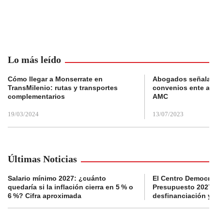
Lo más leído
Cómo llegar a Monserrate en
Abogados señalan 
TransMilenio: rutas y transportes
convenios ente alc
complementarios
AMC
19/03/2024
13/07/2023
Últimas Noticias
Salario mínimo 2027: ¿cuánto
El Centro Democrát
quedaría si la inflación cierra en 5 % o
Presupuesto 2027 p
6 %? Cifra aproximada
desfinanciación y 