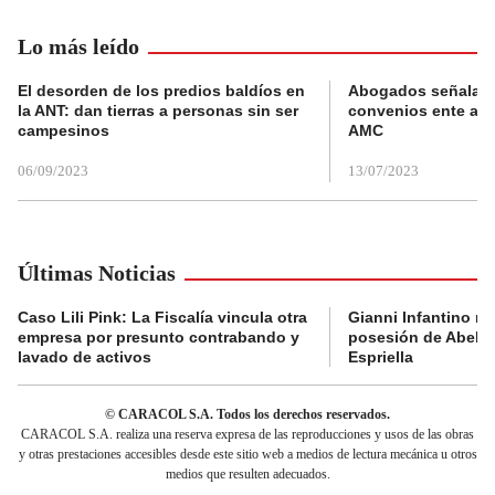
Lo más leído
El desorden de los predios baldíos en
Abogados señalan 
la ANT: dan tierras a personas sin ser
convenios ente alc
campesinos
AMC
06/09/2023
13/07/2023
Últimas Noticias
Caso Lili Pink: La Fiscalía vincula otra
Gianni Infantino no 
empresa por presunto contrabando y
posesión de Abelar
lavado de activos
Espriella
© CARACOL S.A. Todos los derechos reservados.
CARACOL S.A. realiza una reserva expresa de las reproducciones y usos de las obras
y otras prestaciones accesibles desde este sitio web a medios de lectura mecánica u otros
medios que resulten adecuados.