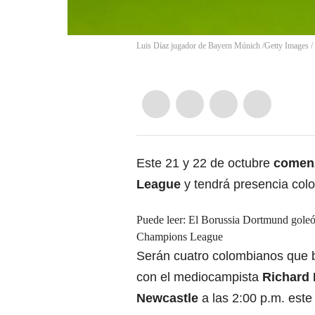
Luis Díaz jugador de Bayern Múnich /Getty Images
/
Este 21 y 22 de octubre
comenz
League
y tendrá presencia col
Puede leer:
El Borussia Dortmund goleó 4
Champions League
Serán cuatro colombianos que 
con el mediocampista
Richard R
Newcastle
a las 2:00 p.m. este