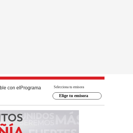
Selecciona tu emisora
ble con el
Programa
Elige tu emisora