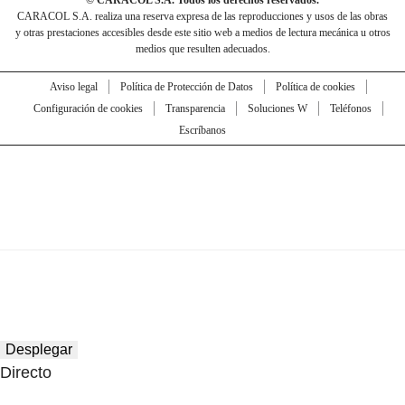
© CARACOL S.A. Todos los derechos reservados.
CARACOL S.A. realiza una reserva expresa de las reproducciones y usos de las obras
y otras prestaciones accesibles desde este sitio web a medios de lectura mecánica u otros
medios que resulten adecuados.
Aviso legal
Política de Protección de Datos
Política de cookies
Configuración de cookies
Transparencia
Soluciones W
Teléfonos
Escríbanos
Desplegar
Directo