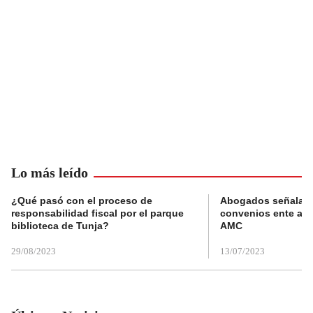
Lo más leído
¿Qué pasó con el proceso de
Abogados señalan 
responsabilidad fiscal por el parque
convenios ente alc
biblioteca de Tunja?
AMC
29/08/2023
13/07/2023