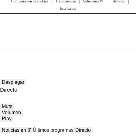
Configuración de cookies
Transparencia
Soluciones W
Teléfonos
Escríbanos
Desplegar
Directo
Mute
Volumen
Play
Noticias en 3′
Últimos programas
Directo