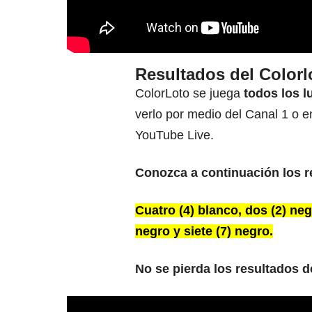
Resultados del Colorl
ColorLoto se juega
todos los l
verlo por medio del Canal 1 o e
YouTube Live.
Conozca a continuación los r
Cuatro (4) blanco, dos (2) negr
negro y siete (7) negro.
No se pierda los resultados d