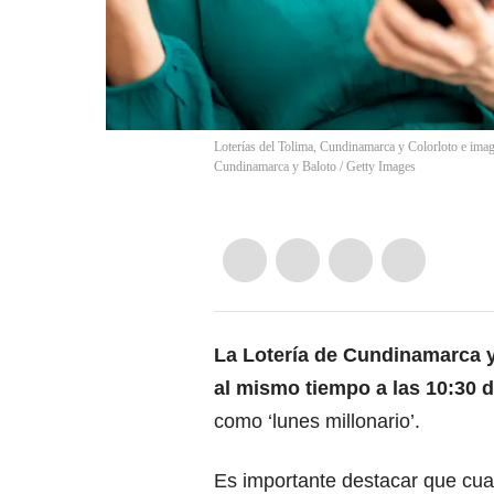
Loterías del Tolima, Cundinamarca y Colorloto e imag
Cundinamarca y Baloto / Getty Images
La Lotería de Cundinamarca y 
al mismo tiempo a las 10:30 
como ‘lunes millonario’.
Es importante destacar que cuan