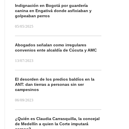
Indignación en Bogotá por guardería
canina en Engativá donde asfixiaban y
golpeaban perros
05/05/2025
Abogados señalan como irregulares
convenios ente alcaldía de Cúcuta y AMC
13/07/2023
El desorden de los predios baldíos en la
ANT: dan tierras a personas sin ser
campesinos
06/09/2023
¿Quién es Claudia Carrasquilla, la concejal
de Medellín a quien la Corte imputará