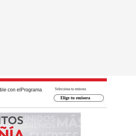
Selecciona tu emisora
ble con el
Programa
Elige tu emisora