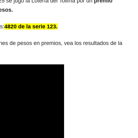
5 se jugó la Lotería del Tolima por un
premio
esos.
s:
4820 de la serie 123.
nes de pesos en premios, vea los resultados de la