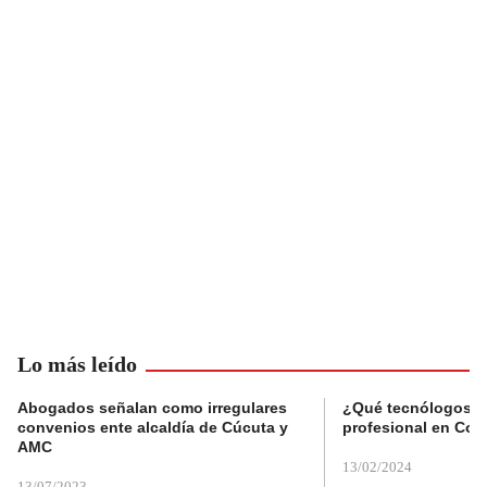
Lo más leído
Abogados señalan como irregulares
¿Qué tecnólogos re
convenios ente alcaldía de Cúcuta y
profesional en Col
AMC
13/02/2024
13/07/2023