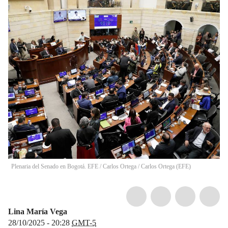
Plenaria del Senado en Bogotá. EFE / Carlos Ortega
/
Carlos Ortega
(
EFE
)
Lina María Vega
28/10/2025 - 20:28
GMT-5