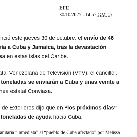
EFE
30/10/2025 - 14:57
GMT-5
ció este jueves 30 de octubre, el
envío de 46
ria a Cuba
y Jamaica, tras la devastación
s
a en estas islas del Caribe.
tal Venezolana de Televisión (VTV), el canciller,
 toneladas se enviarán a
Cuba
y unas veinte a
ínea estatal Conviasa.
 de Exteriores dijo que
en “los próximos días”
l toneladas de ayuda
hacia Cuba.
itaria “inmediata” al “pueblo de Cuba afectado” por Melissa