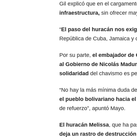
Gil explicó que en el cargament
infraestructura,
sin ofrecer may
“
El paso del huracán
nos exige
República de Cuba, Jamaica y ot
Por su parte,
el
embajador de
al Gobierno de Nicolás Maduro
solidaridad
del chavismo es per
“No hay la más mínima duda d
el pueblo bolivariano hacia e
de refuerzo”, apuntó Mayo.
El huracán Melissa
, que ha p
deja un
rastro de destrucción