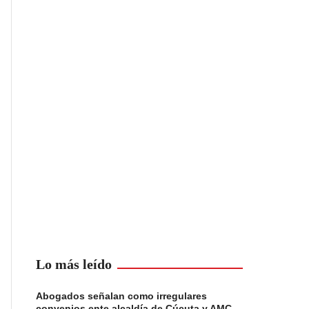
Lo más leído
Abogados señalan como irregulares
convenios ente alcaldía de Cúcuta y AMC