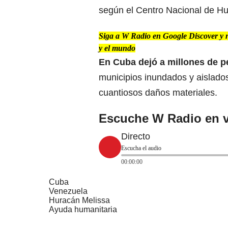
según el Centro Nacional de H
Siga a W Radio en Google Discover y no
y el mundo
En Cuba
dejó a millones de p
municipios inundados y aislado
cuantiosos daños materiales.
Escuche W Radio en v
Directo
Escucha el audio
00:00:00
Cuba
Venezuela
Huracán Melissa
Ayuda humanitaria