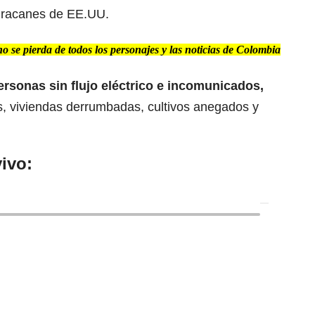
uracanes de EE.UU.
 se pierda de todos los personajes y las noticias de Colombia
ersonas sin flujo eléctrico e incomunicados,
s, viviendas derrumbadas, cultivos anegados y
ivo: