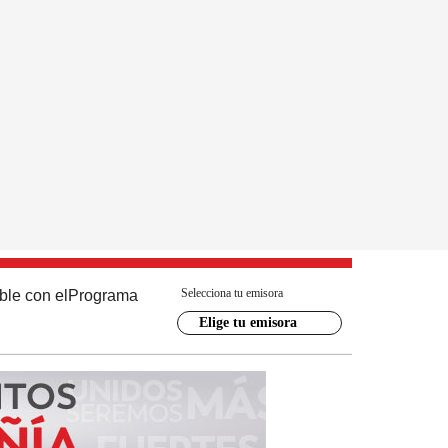
Selecciona tu emisora
ble con el
Programa
Elige tu emisora