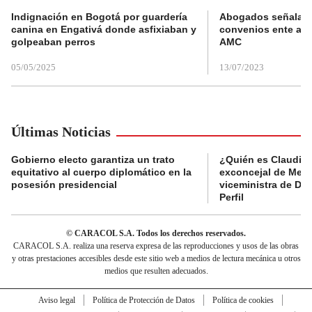
Indignación en Bogotá por guardería
Abogados señalan 
canina en Engativá donde asfixiaban y
convenios ente alc
golpeaban perros
AMC
05/05/2025
13/07/2023
Últimas Noticias
Gobierno electo garantiza un trato
¿Quién es Claudia C
equitativo al cuerpo diplomático en la
exconcejal de Mede
posesión presidencial
viceministra de De
Perfil
© CARACOL S.A. Todos los derechos reservados.
CARACOL S.A. realiza una reserva expresa de las reproducciones y usos de las obras
y otras prestaciones accesibles desde este sitio web a medios de lectura mecánica u otros
medios que resulten adecuados.
Aviso legal
Política de Protección de Datos
Política de cookies