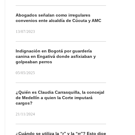
Abogados señalan como irregulares
convenios ente alcaldía de Cúcuta y AMC
13/07/2023
Indignación en Bogotá por guardería
canina en Engativá donde asfixiaban y
golpeaban perros
05/05/2025
¿Quién es Claudia Carrasquilla, la concejal
de Medellín a quien la Corte imputará
cargos?
21/11/2024
¿Cuándo se utiliza la “r” y la “rr”? Esto dice