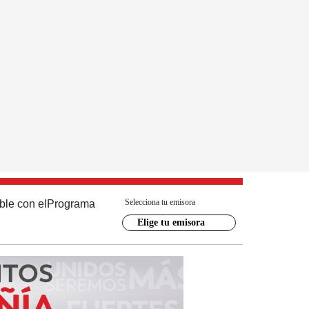
Selecciona tu emisora
ble con el
Programa
Elige tu emisora