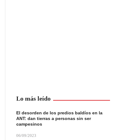
Lo más leído
El desorden de los predios baldíos en la
ANT: dan tierras a personas sin ser
campesinos
06/09/2023