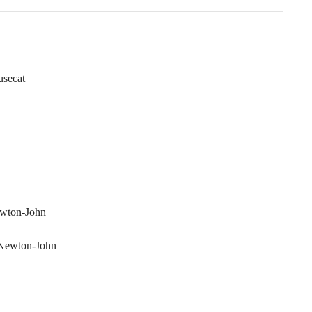
usecat
ewton-John
 Newton-John