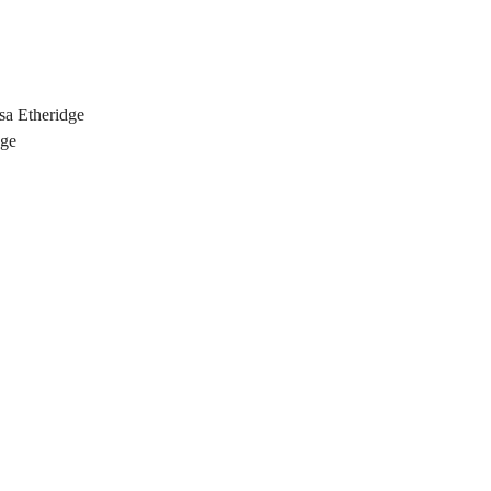
a Etheridge
dge