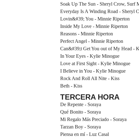
Soak Up The Sun - Sheryl Crow, Surf 
Everyday Is A Winding Road - Sheryl 
Lovin&#39; You - Minnie Riperton
Inside My Love - Minnie Riperton
Reasons - Minnie Riperton
Perfect Angel - Minnie Riperton
Can&#39;t Get You out of My Head - 
In Your Eyes - Kylie Minogue
Love at First Sight - Kylie Minogue
I Believe in You - Kylie Minogue
Rock And Roll All Nite - Kiss
Beth - Kiss
TERCERA HORA
De Repente - Soraya
Qué Bonito - Soraya
Mi Regalo Más Preciado - Soraya
Tarzan Boy - Soraya
Piensa en mí - Luz Casal