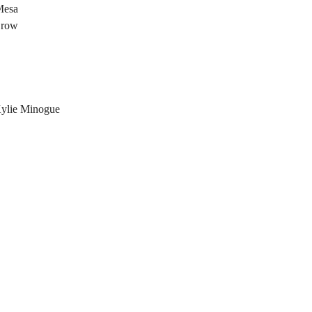
Mesa
Crow
Kylie Minogue