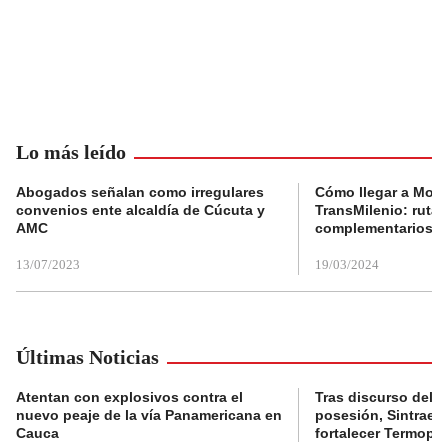
Lo más leído
Abogados señalan como irregulares
Cómo llegar a Mons
convenios ente alcaldía de Cúcuta y
TransMilenio: rutas
AMC
complementarios
13/07/2023
19/03/2024
Últimas Noticias
Atentan con explosivos contra el
Tras discurso del p
nuevo peaje de la vía Panamericana en
posesión, Sintraele
Cauca
fortalecer Termopa