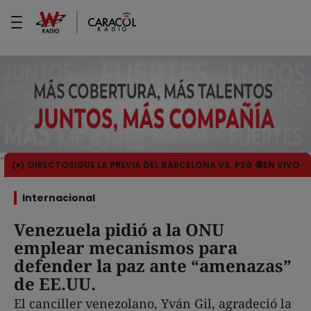
DIRECTO
SIGUE LA PREVIA DEL BARCELONA VS. PSG 🔴EN VIVO
Internacional
Venezuela pidió a la ONU
emplear mecanismos para
defender la paz ante “amenazas”
de EE.UU.
El canciller venezolano, Yván Gil, agradeció la