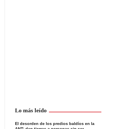
Lo más leído
El desorden de los predios baldíos en la
ANT: dan tierras a personas sin ser