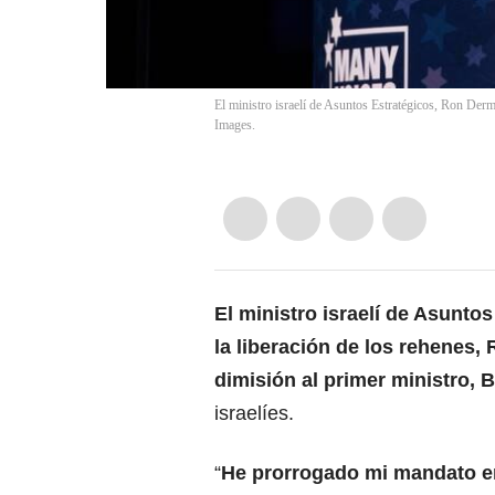
El ministro israelí de Asuntos Estratégicos, Ron Der
Images.
El ministro israelí de Asunto
la liberación de los rehenes,
dimisión al
primer ministro,
israelíes.
“
He prorrogado mi mandato e