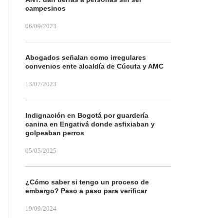
campesinos
06/09/2023
Abogados señalan como irregulares
convenios ente alcaldía de Cúcuta y AMC
13/07/2023
Indignación en Bogotá por guardería
canina en Engativá donde asfixiaban y
golpeaban perros
05/05/2025
¿Cómo saber si tengo un proceso de
embargo? Paso a paso para verificar
19/09/2024