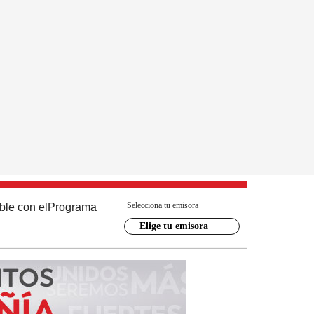
Selecciona tu emisora
ble con el
Programa
Elige tu emisora