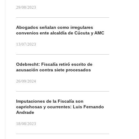
29/08/2023
Abogados señalan como irregulares
convenios ente alcaldía de Cúcuta y AMC
13/07/2023
Odebrecht: Fiscalía retiró escrito de
acusación contra siete procesados
26/09/2024
Imputaciones de la Fiscalía son
caprichosas y ocurrentes: Luis Fernando
Andrade
18/08/2023