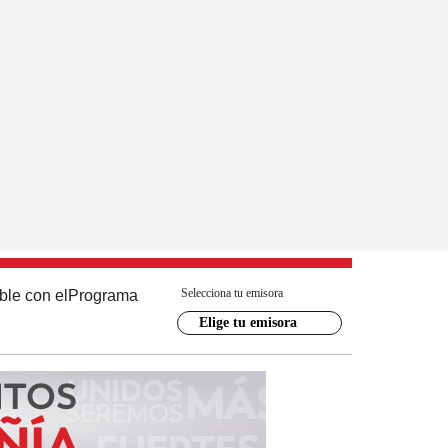
Selecciona tu emisora
ble con el
Programa
Elige tu emisora