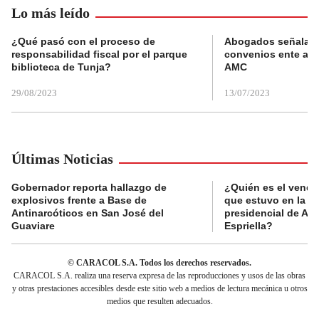
Lo más leído
¿Qué pasó con el proceso de
Abogados señalan 
responsabilidad fiscal por el parque
convenios ente alc
biblioteca de Tunja?
AMC
29/08/2023
13/07/2023
Últimas Noticias
Gobernador reporta hallazgo de
¿Quién es el vende
explosivos frente a Base de
que estuvo en la p
Antinarcóticos en San José del
presidencial de Abe
Guaviare
Espriella?
© CARACOL S.A. Todos los derechos reservados.
CARACOL S.A. realiza una reserva expresa de las reproducciones y usos de las obras
y otras prestaciones accesibles desde este sitio web a medios de lectura mecánica u otros
medios que resulten adecuados.