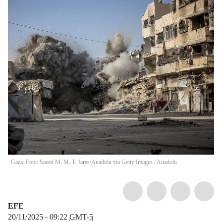
Gaza. Foto: Saeed M. M. T. Jaras/Anadolu via Getty Images
/
Anadolu
EFE
20/11/2025 - 09:22
GMT-5