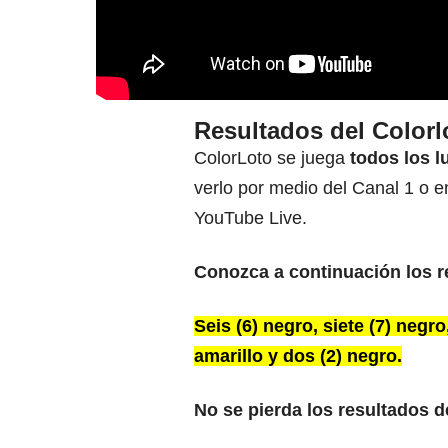
Resultados del Colorl
ColorLoto se juega
todos los l
verlo por medio del Canal 1 o e
YouTube Live.
Conozca a continuación los r
Seis (6) negro, siete (7) negro
amarillo y dos (2) negro.
No se pierda los resultados d