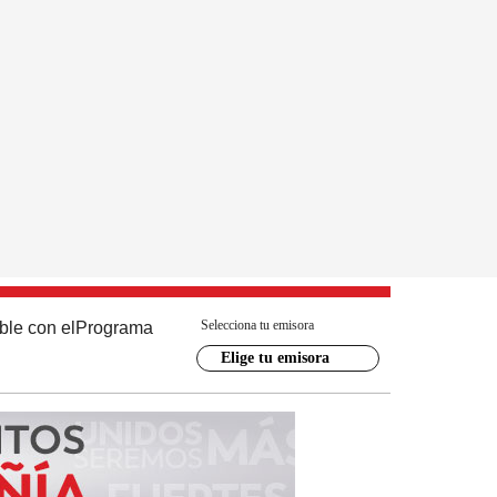
Selecciona tu emisora
ble con el
Programa
Elige tu emisora