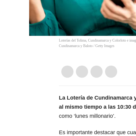
Loterías del Tolima, Cundinamarca y Colorloto e imag
Cundinamarca y Baloto / Getty Images
La Lotería de Cundinamarca y 
al mismo tiempo a las 10:30 
como ‘lunes millonario’.
Es importante destacar que cuan