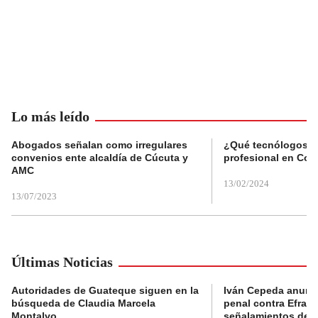
Lo más leído
Abogados señalan como irregulares
¿Qué tecnólogos re
convenios ente alcaldía de Cúcuta y
profesional en Col
AMC
13/02/2024
13/07/2023
Últimas Noticias
Autoridades de Guateque siguen en la
Iván Cepeda anunc
búsqueda de Claudia Marcela
penal contra Efraí
Montalvo
señalamientos de “g