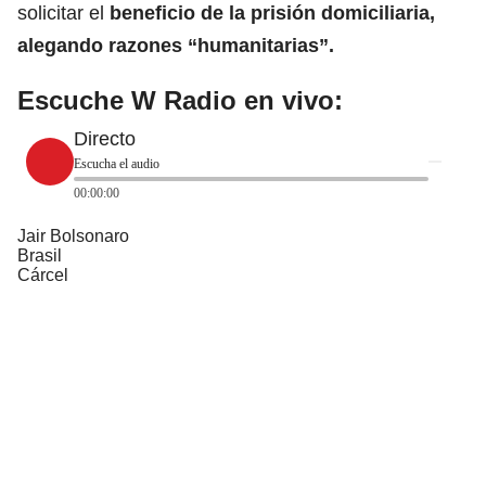
solicitar el
beneficio de la
prisión domiciliaria
,
alegando razones “humanitarias”.
Escuche W Radio en vivo:
Directo
Escucha el audio
00:00:00
Jair Bolsonaro
Brasil
Cárcel